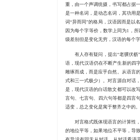
重，由一个声调统摄，书写都占据
是一种名词，是动态名词，其功用
词“异而同”的格局，汉语因而是以
因为每个字等价，数学上同为1，所以
级差别但是变化无穷，汉语的每个字
有人存有疑问，提出“老骥伏枥”
语，现代汉语仍在不断产生新的四字语
雕琢而成，而是应乎自然。从语言
式和三一式极少）。对言源自对话
是，现代汉语的白话散文都可以改
言句、七言句、四六句等都是四言句
适变，总之变化是寓于整齐之中的
对言格式既体现语言的计算性，也
的地位平等，如果地位不平等，导致
有异没有同无从对话。从对话看语言，