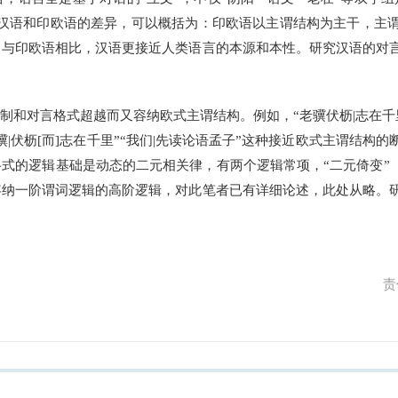
。汉语和印欧语的差异，可以概括为：印欧语以主谓结构为主干，主
。与印欧语相比，汉语更接近人类语言的本源和本性。研究汉语的对
和对言格式超越而又容纳欧式主谓结构。例如，“老骥伏枥|志在千里
|伏枥[而]志在千里”“我们|先读论语孟子”这种接近欧式主谓结构
式的逻辑基础是动态的二元相关律，有两个逻辑常项，“二元倚变”（
容纳一阶谓词逻辑的高阶逻辑，对此笔者已有详细论述，此处从略。
责