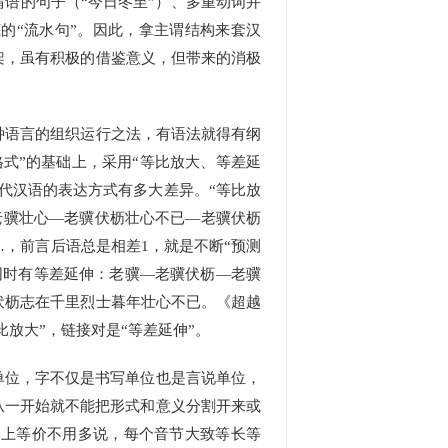
谓语的句子（“今日冬至”）、多重动词并
的“流水句”。因此，拿主谓结构来套汉
架，虽有积极的借鉴意义，但带来的消极
语言的组织运行之法，有语法就得有纲
式”的基础上，采用“等比放大、等差延
代汉语的表达方式有多大差异。“等比放
老壮—老骥壮心—老骥伏枥壮心不已—老骥伏枥
…，前言后语总是相差1，就是不断“预测
同时有等差延伸：老骥—老骥伏枥—老骥
伏枥志在千里烈士暮年壮心不已。《超越
放大”，链接对是“等差延伸”。
单位，字不仅是书写单位也是言说单位，
从一开始就不能把形式和意义分割开来或
形上等价不用多说，每个音节大致等长等