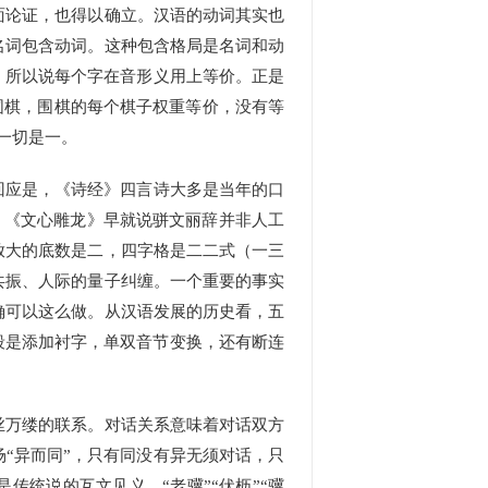
面论证，也得以确立。汉语的动词其实也
名词包含动词。这种包含格局是名词和动
，所以说每个字在音形义用上等价。正是
点像围棋，围棋的每个棋子权重等价，没有等
一切是一。
回应是，《诗经》四言诗大多是当年的口
等。《文心雕龙》早就说骈文丽辞并非人工
放大的底数是二，四字格是二二式（一三
共振、人际的量子纠缠。一个重要的事实
确可以这么做。从汉语发展的历史看，五
段是添加衬字，单双音节变换，还有断连
万缕的联系。对话关系意味着对话双方
“异而同”，只有同没有异无须对话，只
传统说的互文见义，“老骥”“伏枥”“骥