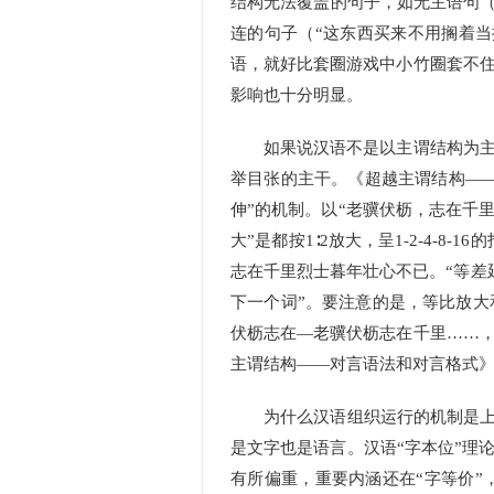
结构无法覆盖的句子，如无主语句（
连的句子（“这东西买来不用搁着当
语，就好比套圈游戏中小竹圈套不
影响也十分明显。
如果说汉语不是以主谓结构为主干
举目张的主干。《超越主谓结构——
伸”的机制。以“老骥伏枥，志在千
大”是都按1∶2放大，呈1-2-4-
志在千里烈士暮年壮心不已。“等差延
下一个词”。要注意的是，等比放
伏枥志在—老骥伏枥志在千里……
主谓结构——对言语法和对言格式》
为什么汉语组织运行的机制是上述
是文字也是语言。汉语“字本位”理
有所偏重，重要内涵还在“字等价