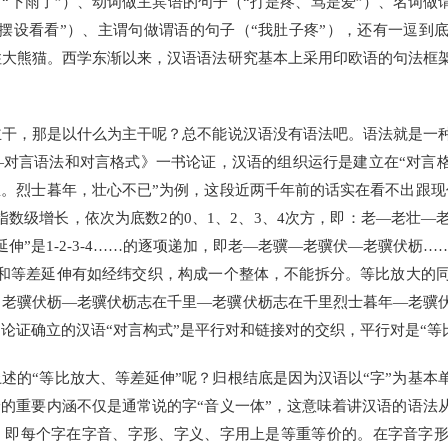
“下雨了”）、动词做主宾语的句子（“打是疼、骂是爱”）、名词做
摆设看看”）、主谓句做谓语的句子（“我肚子疼”），还有一逗到底
住大熊猫。西学东渐以来，汉语语法研究基本上采用印欧语的句法框
，那是以什么为主干呢？总不能说汉语没有语法吧。语法就是一种
对言语法和对言格式》一书论证，汉语的组织运行是建立在“对言格
里。烈士暮年，壮心不已”为例，这段近两千年前的话实在看不出跟现
8-16的指数级增长，依次为底数2的0、1、2、3、4次方，即：老—
伸”是1-2-3-4……的逐项递加，即老—老骥—老骥伏—老骥伏枥…
大和等差延伸有如经纬交织，构成一个整体，不能拆分。等比放大的
，老骥伏枥—老骥伏枥志在千里—老骥伏枥志在千里烈士暮年—老骥
论证确立的汉语“对言构式”是平行对和链接对的交织，平行对是“等比
的“等比放大、等差延伸”呢？归根结底是因为汉语以“字”为基本
论的重要内涵不仅是通常说的字“音义一体”，这意味着讲汉语的语法
”，即每个字在字音、字形、字义、字用上是等重等价的。在字音字