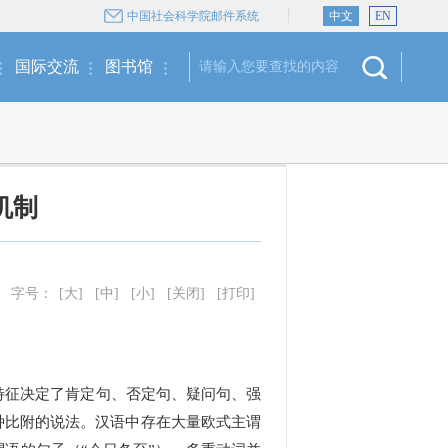
中国社会科学院邮件系统
中文
EN
国际交流
图书馆
机制
字号：
[大]
[中]
[小]
[关闭]
[打印]
征决定了肯定句、否定句、疑问句、强
种比附的说法。汉语中存在大量欧式主谓