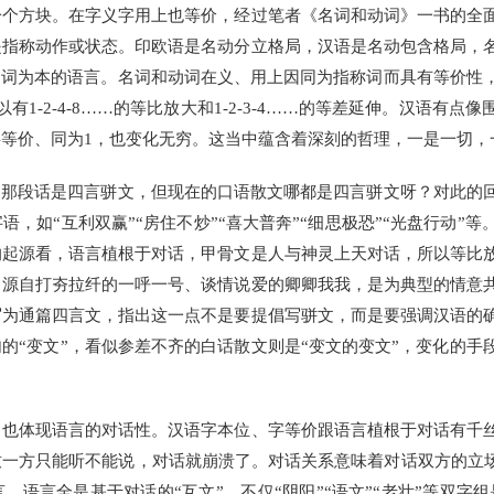
一个方块。在字义字用上也等价，经过笔者《名词和动词》一书的全
是指称动作或状态。印欧语是名动分立格局，汉语是名动包含格局，
名词为本的语言。名词和动词在义、用上因同为指称词而具有等价性
有1-2-4-8……的等比放大和1-2-3-4……的等差延伸。汉语有
等价、同为1，也变化无穷。这当中蕴含着深刻的哲理，一是一切，
那段话是四言骈文，但现在的口语散文哪都是四言骈文呀？对此的
，如“互利双赢”“房住不炒”“喜大普奔”“细思极恐”“光盘行动”
的起源看，语言植根于对话，甲骨文是人与神灵上天对话，所以等比
，源自打夯拉纤的一呼一号、谈情说爱的卿卿我我，是为典型的情意
写为通篇四言文，指出这一点不是要提倡写骈文，而是要强调汉语的
的“变文”，看似参差不齐的白话散文则是“变文的变文”，变化的手
。
体现语言的对话性。汉语字本位、字等价跟语言植根于对话有千丝
一方只能听不能说，对话就崩溃了。对话关系意味着对话双方的立场
语言全是基于对话的“互文”，不仅“阴阳”“语文”“老壮”等双字组是