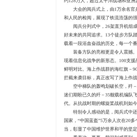
约128万人，超过太平洋战场和亚
大会的阅兵式上，由1万余名官兵、
和人民的检阅，展现了铁流浩荡的
阅兵分列式中，26架直升机组成巨大
好未来的共同追求。13个徒步方队踏
载着一段浴血奋战的历史，每一个
装备方队的亮相更是令人震撼。陆上
现着信息化战争的新形态。100支
鲜明对比。海上作战群的海红旗－9
拦截来袭目标，真正改写了海上作
空中梯队的轰鸣划破长空，歼－20
迷们期盼已久的歼－35舰载机编队
代。从抗战时期的螺旋桨战机到如今
特别令人感动的是，阅兵式中还有
国家，“中国蓝盔”5万余人次在2
当，彰显了中国维护世界和平的坚