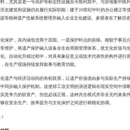
资料，尤其是老一号高炉等标志性设施至今陈列其中。与异地集中陈
历史建筑和设施仍在履行实际职能：建于20世纪中叶的办公楼正常
事迹等精神遗产也被系统整理并融入企业文化建设。参观者在了解历
保护，其内涵包含两个层面。一是保护时点的前移。相较于事后介
日常维护，将遗产保护融入设备全生命周期管理体系，使文化价值与
型化、自动化升级过程中，对具有象征意义或技术代表性的构件进行
品，在生产现场持续发挥叙事与教育功能。
遗产与经济活动间的有机联系，让遗产价值借由参与实际生产持续
程中同步融入保护机制。这使得工业文明的演进逻辑在现实空间中清
现实竞争力的软资产。但也必须正视，这种共生模式并非全无约束条
能够在安全生产、效率提升与文化保护之间进行精细化协调。
：