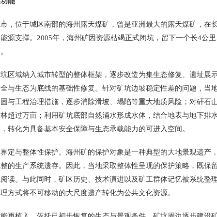
功能
，位于城区南部的海州露天煤矿，曾是亚洲最大的露天煤矿，在长
源支撑。2005年，海州矿因资源枯竭正式闭坑，留下一个长4公里
山。
区域纳入城市转型的整体框架，逐步改造为集生态修复、遗址展示
安全与生态为底线的基础性修复。针对矿坑边坡稳定性差的问题，当
加固与工程治理措施，逐步消除滑坡、塌陷等重大地质风险；对矸石
造林超过万亩；利用矿坑底部自然涌水形成水体，结合地表与地下排
带，转化为具备基本安全保障与生态承载能力的可进入空间。
定与整体性保护。海州矿的保护对象是一种典型的大地景观遗产，
完整的生产系统遗存。因此，当地采取整体性呈现的保护策略，既保
地阅读。与此同时，矿区历史、技术演进以及矿工群体记忆被系统整
处理方式将不可移动的大尺度遗产转化为公共文化资源。
再植入。依托已初步恢复的生态与景观条件，矿坑周边逐步建设矿