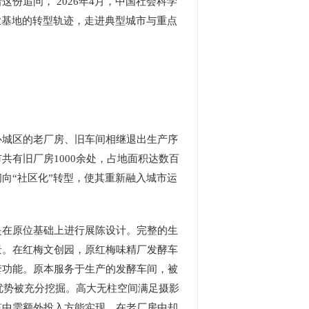
追问， 2026年4月，中国社会科学
业基地的转型轨迹，走进典型城市与重点
城区的老厂房、旧车间相继退出生产序
有旧厂房1000余处，占地面积达数百
向“社区化”转型，使其重新融入城市运
在原位基础上进行展陈设计。完整的生
景。在红梅文创园，原红梅味精厂发酵车
套功能。原本服务于生产的发酵车间，被
优势被充分挖掘。高大无柱空间满足摄影
筑中需额外投入方能实现，在老厂房中却