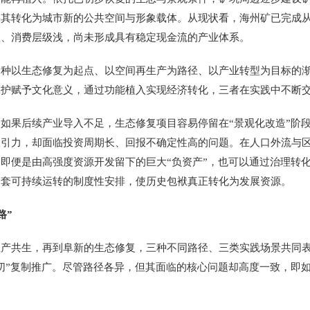
将其转化为城市新的公共空间与形象载体。从现状看，海州矿已完成
短、消费层级浅，尚未形成具有稳定现金流的产业体系。
以生态修复为起点、以空间再生产为路径、以产业转型为目标的渐
保护赋予文化意义，通过功能植入实现经济转化，三者在实践中不断
果后续产业导入不足，生态修复项目容易停留在“景观化改造”阶段
吸引力，却面临投资周期长、回报不确定性高的问题。在人口外流与
即便是由高强度资源开发留下的巨大“负资产”，也可以通过治理转
一套可持续运转的制度性安排，使历史包袱真正转化为发展资源。
路”
共生，再到阜新的生态修复，三种不同路径、三类实践场景共同表
切”复制推广。尽管路径各异，但其面临的核心问题却高度一致，即