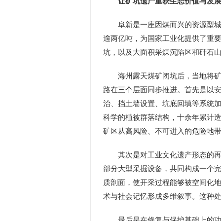
让矿坑遗产重获生态价值与发展
阜新是一座因煤而兴的资源型城市
逾两亿吨，为国家工业化提供了重要能
坑，以及大面积采煤沉陷区和矸石
海州露天煤矿闭坑后，当地将矿坑
路在三个层面同步推进。首先是以
治、挡土墙设置、坑底回填等系统
科学的植被群落结构，十余年累计
矿区从高风险、不可进入的危险地
其次是对工业文化遗产形态的再界
部分大型采掘设备，共同构成一个
质剖面，使开采过程能够被空间化
术与社会记忆形成多维叙事。这种
最后是在修复与保护基础上的功能