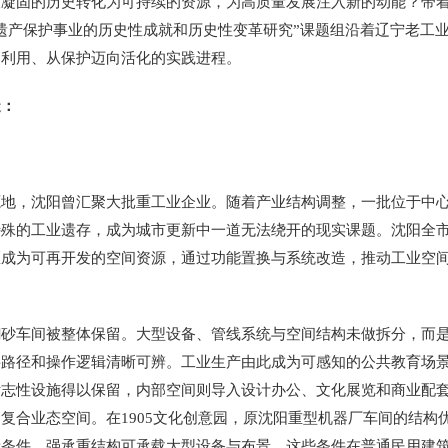
凝固的历史转化为可持续的资源，为高质量发展注入新的动能？带着这份
遗产保护事业的历史性成就和历史性变革研究”课题组沿着辽宁老工
向利用、从保护迈向活化的实践进程。
：
，沈阳曾汇聚大批重工业企业。随着产业结构调整，一批位于中心
殊的工业遗存，成为城市更新中一道无法绕开的现实课题。沈阳全市共
成为可再开发的空间资源，通过功能置换与系统改造，推动工业空间
车间被整体保留。大型设备、管线系统与空间结构未做拆分，而是
料路径和操作逻辑清晰可辨。工业生产由此成为可感知的公共教育场
标志性设施得以保留，内部空间则导入设计办公、文化展览和商业配
复合业态空间。在1905文化创意园，原沈阳重型机器厂车间的结构
音条件，强承重结构可承载大型设备与布景。这些条件在普通民用建