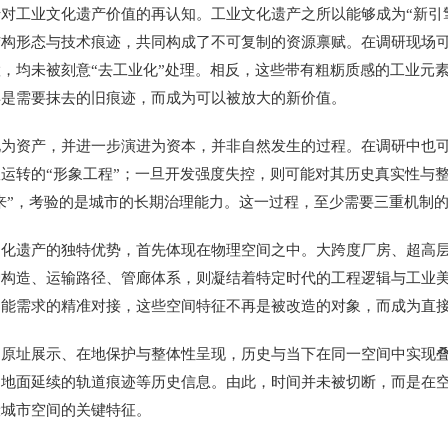
工业文化遗产价值的再认知。工业文化遗产之所以能够成为“新引擎
结构形态与技术痕迹，共同构成了不可复制的资源禀赋。在调研现场
，均未被刻意“去工业化”处理。相反，这些带有粗粝质感的工业元
再是需要抹去的旧痕迹，而成为可以被放大的新价值。
资产，并进一步演进为资本，并非自然发生的过程。在调研中也可
运转的“形象工程”；一旦开发强度失控，则可能对其历史真实性与
起来”，考验的是城市的长期治理能力。这一过程，至少需要三重机制
遗产的独特优势，首先体现在物理空间之中。大跨度厂房、超高层
炉构造、运输路径、管廊体系，则凝结着特定时代的工程逻辑与工业
功能需求的精准对接，这些空间特征不再是被改造的对象，而成为直
址展示、在地保护与整体性呈现，历史与当下在同一空间中实现叠
到地面延续的轨道痕迹等历史信息。由此，时间并未被切断，而是在
般城市空间的关键特征。