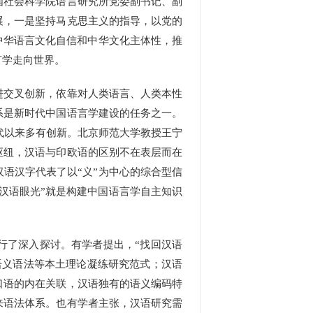
社会科学院语言研究所党委副书记、副
展，一是坚持马克思主义的指导，以党的
中华语言文化自信和中华文化主体性，推
言学走向世界。
交叉创新，依靠对人类语言、人类本性
系是新时代中国语言学建设的任务之一。
代以来多有创新。北京师范大学教授王宁
枢纽，汉语与印欧语的区别不在表层而在
语汉字代表了以“义”为中心的综合型信
汉语眼光”就是构建中国语言学自主知识
行了深入探讨。有学者提出，“找回汉语
语义语法等本土理论凝练研究范式；汉语
口语的内在关联，汉语独有的语义编码特
来语法体系。也有学者主张，汉语研究需