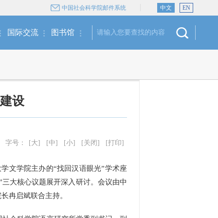
中国社会科学院邮件系统
中文
EN
国际交流
图书馆
系建设
字号：
[大]
[中]
[小]
[关闭]
[打印]
学文学院主办的“找回汉语眼光”学术座
光”三大核心议题展开深入研讨。会议由中
院长冉启斌联合主持。