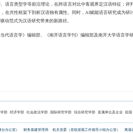
学、语言类型学等前沿理论，在跨语言对比中客观界定汉语特征；评
，在共性框架下剖析汉语独有属性。同时，AI赋能语言研究成为研
据驱动范式为汉语研究带来的新路径。
代语言学》编辑部、《南开语言学刊》编辑部及南开大学语言学研
史学部
经济学部
社会政法学部
国际研究学部
综合研究学部
直属单位及企业
驻国
澳台办公室）
财务基建管理局
机关党委（党组巡视工作领导小组办公室）
离退