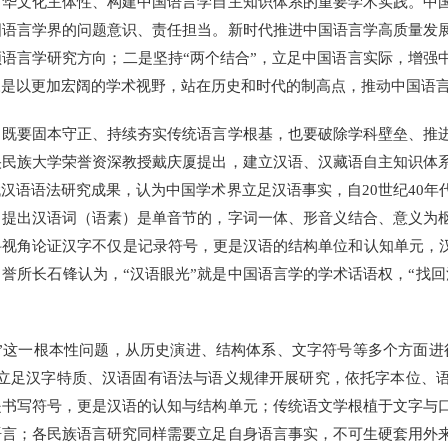
文化主体性、构建中国语言学自主知识体系的重要学术实践。中国
国语言学界的问题意识、责任担当。新时代推进中国语言学高质量发
语言学研究方向；二是坚持“两个结合”，立足中国语言实际，增强
三是以更加宏阔的学术视野，站在历史和时代的制高点，推动中国语
要固本守正、持续夯实传统语言学根基，也要破除学科壁垒、推进
央民族大学荣誉资深教授戴庆厦提出，建立汉语、汉藏语自主知识体
汉语语法研究成果，认为中国学术界立足汉语事实，自20世纪40年
，提出汉语词（语素）是单音节的，字词一体、形音义结合、意义为
视角论证汉字不仅是记录符号，更是汉语的结构单位和认知单元，汉
誉所长石锋认为，“汉语眼光”就是中国语言学的学术话语权，“找回
这一根本性问题，从历史演进、结构体系、文字符号等多个方面进
，立足汉字特质、汉语固有语法与语义规律开展研究，依托字本位、
是书写符号，更是汉语的认知与结构单元；传统语文学根植于文字与
语言；各民族语言研究同样需要立足自身语言事实，不可生硬套用外