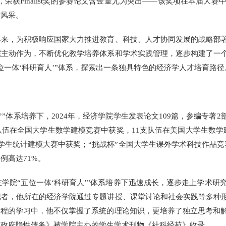
是，荣获Finalist奖的参赛论文含金量尤为突出——该奖项在本届大
术风采。
，为积极响应国家大力推进教育、科技、人才协同发展的战略部署
院主动作为，不断优化教学培养体系和学术实践管理，逐步构建了一
位一体‘科研育人’”体系，探索出一条独具特色的经济学人才培育路径
”体系培养下，2024年，经济学院学生发表论文109篇，参编专著
队伍在全国大学生数学建模竞赛中获奖，11支队伍在美国大学生数学
学生统计建模大赛中获奖；“挑战杯”全国大学生课外学术科技作品竞
例高达71%。
学院“五位一体‘科研育人’”体系培养下迅速成长，逐步走上学术研究
记者，他所在的经济学院通过专题讲授、课堂讨论和社会实践等多种
程的学习中，他不仅掌握了系统的理论知识，更培养了独立思考和解决
方政府隐性债务》被学院主办的学生学术刊物《社科经苑》收录。