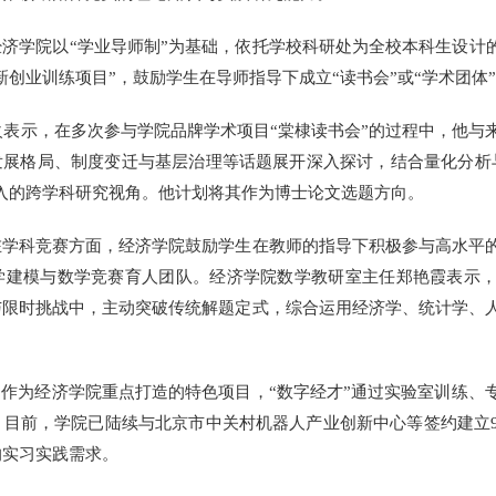
学院以“学业导师制”为基础，依托学校科研处为全校本科生设计的
新创业训练项目”，鼓励学生在导师指导下成立“读书会”或“学术团体
表示，在多次参与学院品牌学术项目“棠棣读书会”的过程中，他与
发展格局、制度变迁与基层治理等话题展开深入探讨，结合量化分析
入的跨学科研究视角。他计划将其作为博士论文选题方向。
科竞赛方面，经济学院鼓励学生在教师的指导下积极参与高水平的
学建模与数学竞赛育人团队。经济学院数学教研室主任郑艳霞表示
与限时挑战中，主动突破传统解题定式，综合运用经济学、统计学、
作为经济学院重点打造的特色项目，“数字经才”通过实验室训练、
。目前，学院已陆续与北京市中关村机器人产业创新中心等签约建立
的实习实践需求。