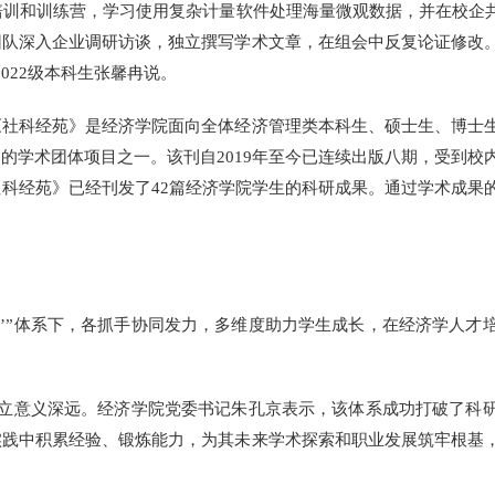
培训和训练营，学习使用复杂计量软件处理海量微观数据，并在校企
团队深入企业调研访谈，独立撰写学术文章，在组会中反复论证修改
022级本科生张馨冉说。
科经苑》是经济学院面向全体经济管理类本科生、硕士生、博士生
”的学术团体项目之一。该刊自2019年至今已连续出版八期，受到
科经苑》已经刊发了42篇经济学院学生的科研成果。通过学术成果
。
’”体系下，各抓手协同发力，多维度助力学生成长，在经济学人才
建立意义深远。经济学院党委书记朱孔京表示，该体系成功打破了科
实践中积累经验、锻炼能力，为其未来学术探索和职业发展筑牢根基