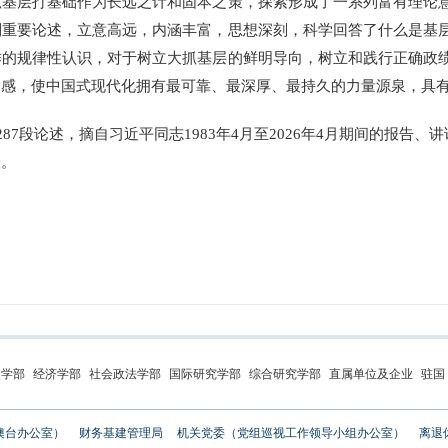
抓基层打基础作为长远之计和固本之策，探索形成了一系列富有理论
列重要论述，立意高远，内涵丰富，思想深刻，科学回答了什么是基
作的规律性认识，对于树立大抓基层的鲜明导向，树立和践行正确政
全感，使中国式现代化拥有最可靠、最深厚、最持久的力量源泉，具
段论述，摘自习近平同志1983年4月至2026年4月期间的报告、讲
表。
史学部
经济学部
社会政法学部
国际研究学部
综合研究学部
直属单位及企业
驻国
澳台办公室）
财务基建管理局
机关党委（党组巡视工作领导小组办公室）
离退