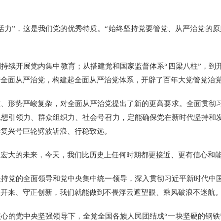
力”，这是我们党的优秀特质。“始终坚持党要管党、从严治党的原
续开展党内集中教育；从搭建党和国家监督体系“四梁八柱”，到
进全面从严治党，构建起全面从严治党体系，开辟了百年大党管党治
、形势严峻复杂，对全面从严治党提出了新的更高要求。全面贯彻
思想引领力、群众组织力、社会号召力，定能确保党在新时代坚持和
华复兴号巨轮劈波斩浪、行稳致远。
大的未来，今天，我们比历史上任何时期都更接近、更有信心和能
党的全面领导和党中央集中统一领导，深入贯彻习近平新时代中国
往开来、守正创新，我们就能做到不畏浮云遮望眼、乘风破浪不迷航
的党中央坚强领导下，全党全国各族人民团结成“一块坚硬的钢铁