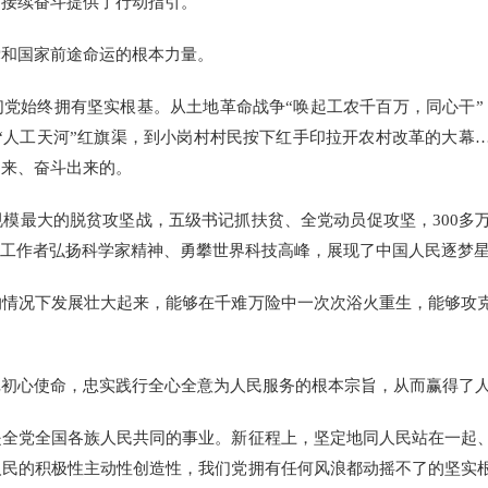
、接续奋斗提供了行动指引。
和国家前途命运的根本力量。
始终拥有坚实根基。从土地革命战争“唤起工农千百万，同心干”
“人工天河”红旗渠，到小岗村村民按下红手印拉开农村改革的大幕
出来、奋斗出来的。
最大的脱贫攻坚战，五级书记抓扶贫、全党动员促攻坚，300多
技工作者弘扬科学家精神、勇攀世界科技高峰，展现了中国人民逐梦
况下发展壮大起来，能够在千难万险中一次次浴火重生，能够攻克
心使命，忠实践行全心全意为人民服务的根本宗旨，从而赢得了人
党全国各族人民共同的事业。新征程上，坚定地同人民站在一起、
人民的积极性主动性创造性，我们党拥有任何风浪都动摇不了的坚实