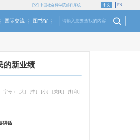
中国社会科学院邮件系统
中文
EN
国际交流
图书馆
民的新业绩
字号：
[大]
[中]
[小]
[关闭]
[打印]
要讲话